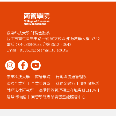
嶺東科技大學 財務金融系
台中市南屯區嶺東路一號 寶文校區 知源教學大樓JY542
電話：04-2389-2088 分機 3612、3642
Email：ltu3610@teamail.ltu.edu.tw
嶺東科技大學
商管學院
行銷與流通管理系
國際企業系
企業管理系
財務金融系
會計資訊系
財經法律研究所
高階經營管理碩士在職專班EMBA
錢幣博物館
商管學院專業實習暨證照培中心