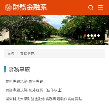
跳
到
主
要
內
容
區
首頁
實務專題
實務專題
實務專題規範-實務專題
實務專題規範-校外競賽（佳作以上）
嶺東科技大學財務金融系實務專題製作實施要點