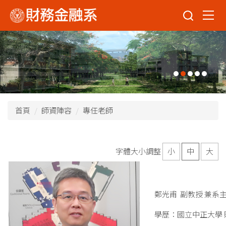
跳
到
主
要
內
容
區
首頁
師資陣容
專任老師
字體大小調整
小
中
大
鄭光甫 副教授 兼系
學歷：國立中正大學