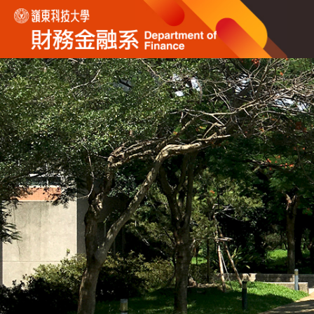
跳
到
主
要
內
容
區