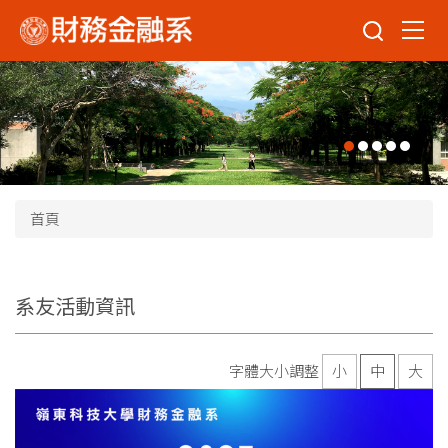
跳
到
主
要
內
容
區
首頁
系友活動資訊
字體大小調整
小
中
大