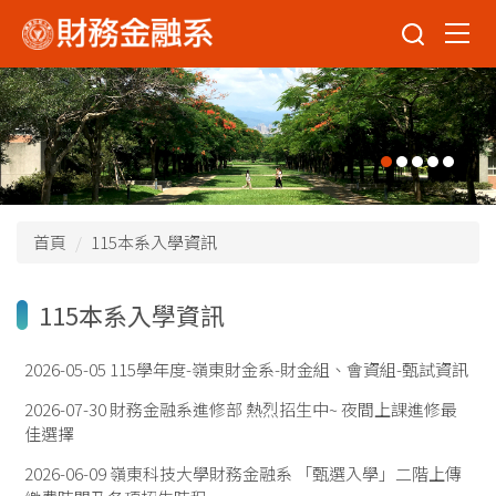
跳
到
主
要
內
容
區
首頁
115本系入學資訊
115本系入學資訊
2026-05-05
115學年度-嶺東財金系-財金組、會資組-甄試資訊
2026-07-30
財務金融系進修部 熱烈招生中~ 夜間上課進修最
佳選擇
2026-06-09
嶺東科技大學財務金融系 「甄選入學」二階上傳