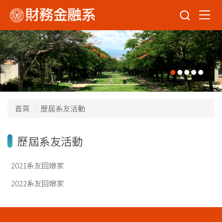
跳
到
主
要
內
容
區
首頁
歷屆系友活動
歷屆系友活動
2021系友回娘家
2022系友回娘家