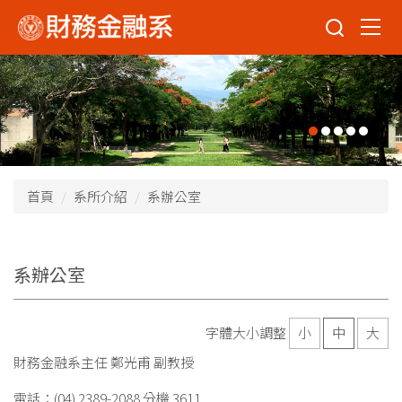
跳
到
主
要
內
容
區
首頁
系所介紹
系辦公室
系辦公室
字體大小調整
小
中
大
財務金融系主任 鄭光甫 副教授
電話：(04) 2389-2088 分機 3611